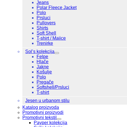
Jeans
Polar Fleece Jacket
Polo
Prsluci
Pullovers
Shirts
Soft Shell
T-shirt / Majice
Trenirke
Sol’s kolekcija
Felpe
Hlače
Jakne
Košulje
Polo
Pregače
Softshell/Prsluci
T-shirt
Jesen u urbanom stilu
Katalog proizvoda
Promotivni proizvodi
Promotivni tekstil
Payper kolekcija