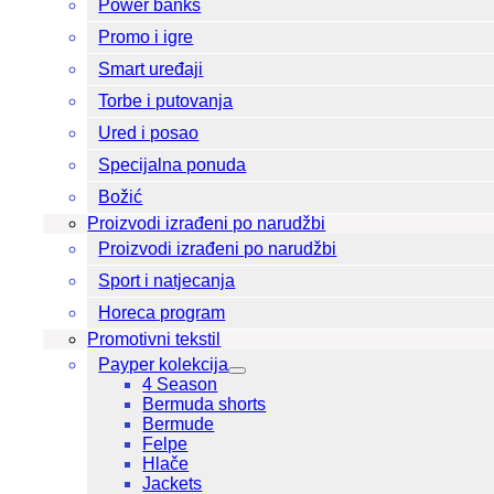
Power banks
Promo i igre
Smart uređaji
Torbe i putovanja
Ured i posao
Specijalna ponuda
Božić
Proizvodi izrađeni po narudžbi
Proizvodi izrađeni po narudžbi
Sport i natjecanja
Horeca program
Promotivni tekstil
Payper kolekcija
4 Season
Bermuda shorts
Bermude
Felpe
Hlače
Jackets