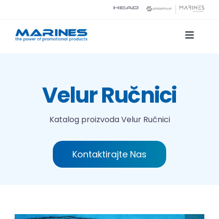
Skip
to
content
Toggle
Naviga
Katalog proizvoda
Velur Ručnici
Tehnologije tiska
Katalog proizvoda
Velur Ručnici
O nama
Kontaktirajte Nas
Kontakt
Traži...