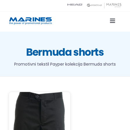
Skip
to
content
Toggle
Naviga
Katalog proizvoda
Bermuda shorts
Tehnologije tiska
Promotivni tekstil
Payper kolekcija
Bermuda shorts
O nama
Kontakt
Traži...
DETALJI