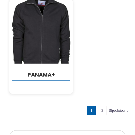
DETALJI
PANAMA+
1
2
Sljedeća