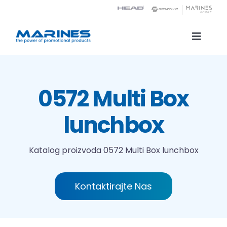
Skip
to
content
Toggle
Naviga
Katalog proizvoda
0572 Multi Box
Tehnologije tiska
lunchbox
O nama
Katalog proizvoda
0572 Multi Box lunchbox
Kontakt
Kontaktirajte Nas
Traži...