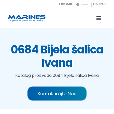
Skip
to
content
Toggle
Naviga
Katalog proizvoda
0684 Bijela šalica
Tehnologije tiska
Ivana
O nama
Katalog proizvoda
0684 Bijela šalica Ivana
Kontakt
Kontaktirajte Nas
Traži...