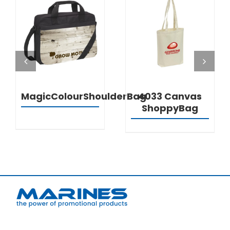
DETALJI
DETALJI
MagicColourShoulderBag
4033 Canvas
ShoppyBag