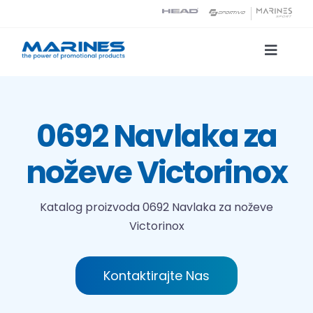
Skip
to
content
Toggle
Naviga
Katalog proizvoda
0692 Navlaka za
Tehnologije tiska
noževe Victorinox
O nama
Katalog proizvoda
0692 Navlaka za noževe
Victorinox
Kontakt
Traži...
Kontaktirajte Nas