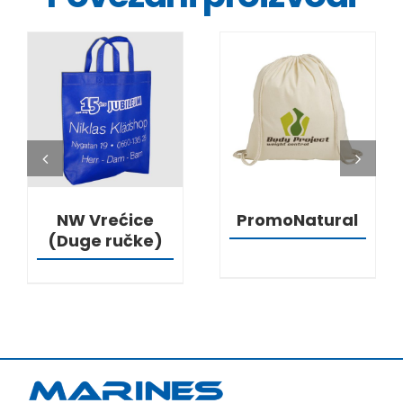
DETALJI
DETALJI
NW Vrećice
PromoNatural
(Duge ručke)