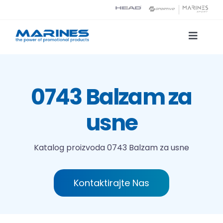
Skip
to
content
Toggle
Naviga
Katalog proizvoda
0743 Balzam za
Tehnologije tiska
usne
O nama
Katalog proizvoda
0743 Balzam za usne
Kontakt
Kontaktirajte Nas
Traži...