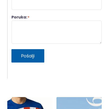
Poruka:
*
Pošalji