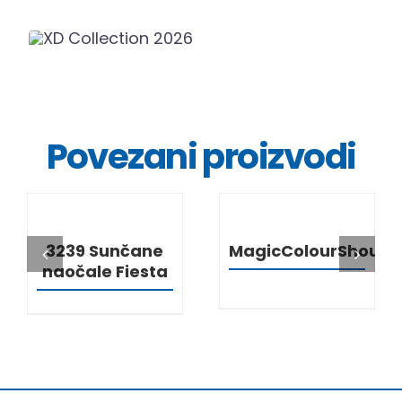
Povezani proizvodi
DETALJI
DETALJI
3239 Sunčane
MagicColourShould
naočale Fiesta