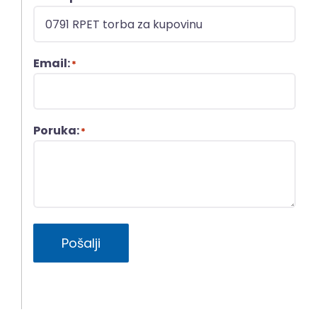
Email:
*
Poruka:
*
Pošalji