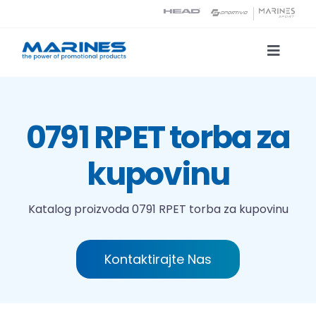
Skip
to
content
Toggle
Naviga
Katalog proizvoda
0791 RPET torba za
Tehnologije tiska
kupovinu
O nama
Katalog proizvoda
0791 RPET torba za kupovinu
Kontakt
Kontaktirajte Nas
Traži...