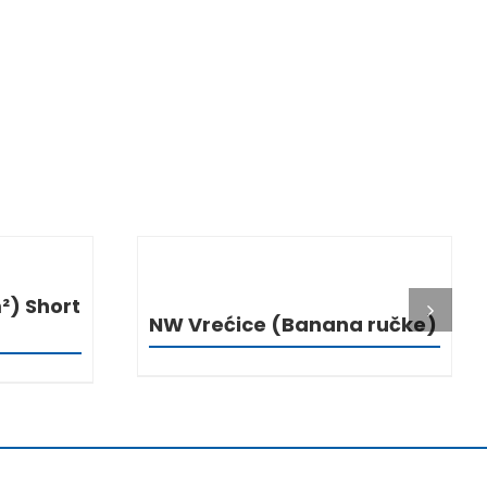
I
DETALJI
) Short
NW Vrećice (Banana ručke)