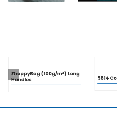
DETALJI
ShoppyBag (100g/m²) Long
5814 Co
Handles