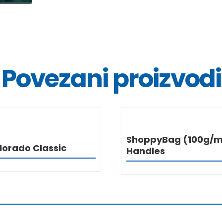
Povezani proizvodi
DETALJI
DETALJ
ShoppyBag (100g/m²
lorado Classic
Handles