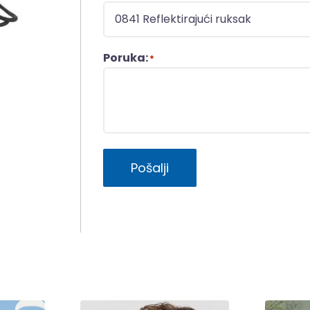
Poruka:
*
Pošalji