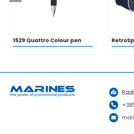
1529 Quattro Colour pen
RetroSp
Radn
+385
mar