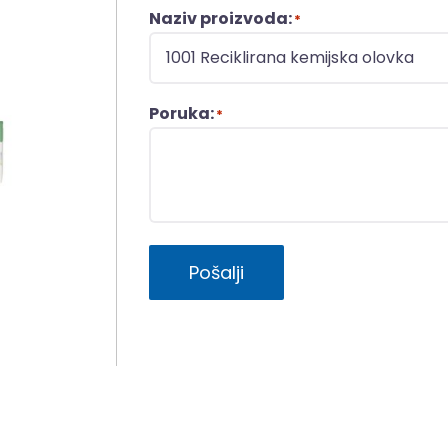
Naziv proizvoda:
*
Poruka:
*
Pošalji