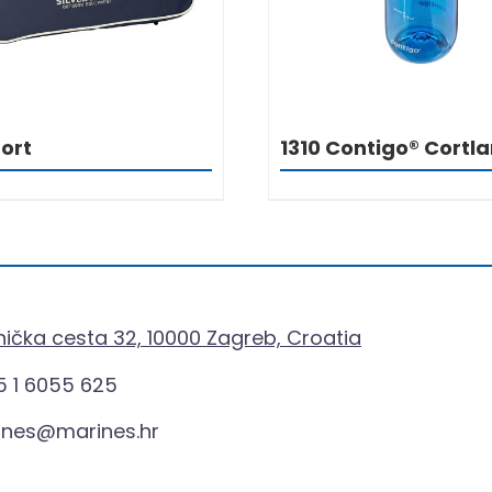
ort
1310 Contigo® Cortl
ička cesta 32, 10000 Zagreb, Croatia
 1 6055 625
ines@marines.hr