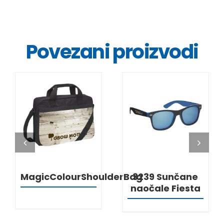
Povezani proizvodi
DETALJI
DETALJI
MagicColourShoulderBag
3239 Sunčane
naočale Fiesta