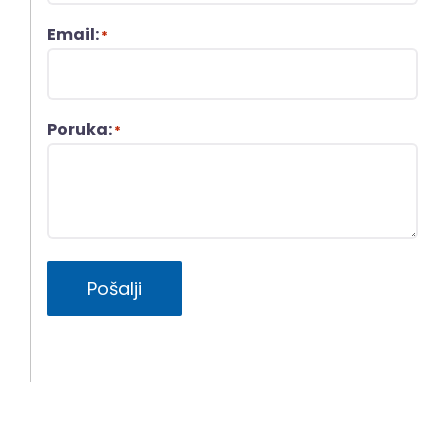
Email:
*
Poruka:
*
Pošalji