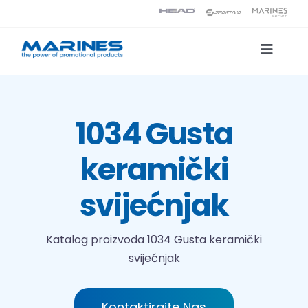
Skip
to
content
Toggle
Naviga
Katalog proizvoda
1034 Gusta
Tehnologije tiska
keramički
O nama
svijećnjak
Kontakt
Katalog proizvoda
1034 Gusta keramički
svijećnjak
Traži...
Kontaktirajte Nas