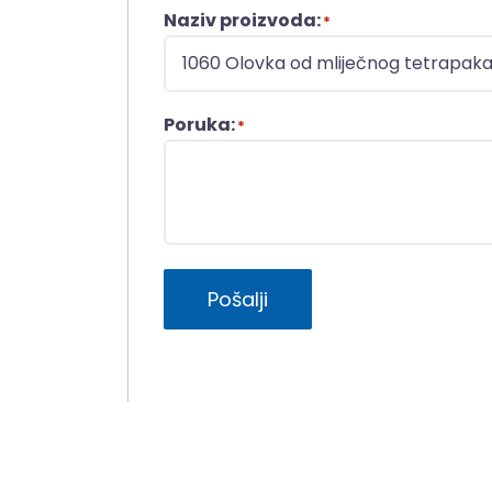
Naziv proizvoda:
*
Poruka:
*
Pošalji