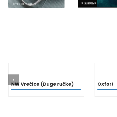
DETALJI
NW Vrećice (Duge ručke)
Oxfort