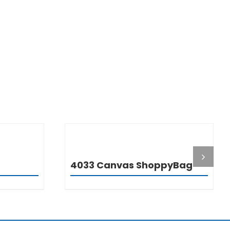
I
DETALJI
4033 Canvas ShoppyBag