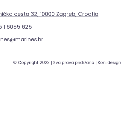
ička cesta 32, 10000 Zagreb, Croatia
 1 6055 625
ines@marines.hr
© Copyright 2023 | Sva prava pridržana | Koni.design