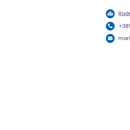
Radn
+385
mar