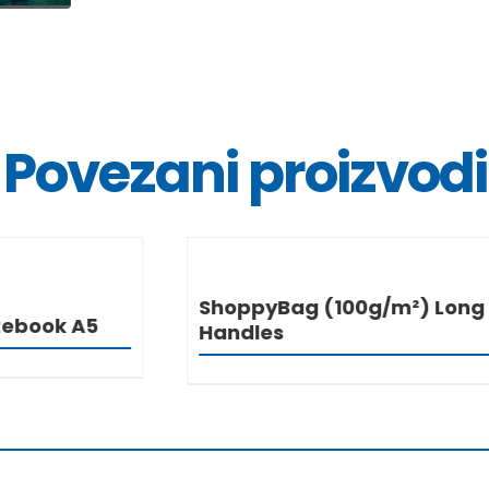
Povezani proizvodi
DETALJI
DETALJ
Bag (100g/m²) Long
3977 BambooBoard
s