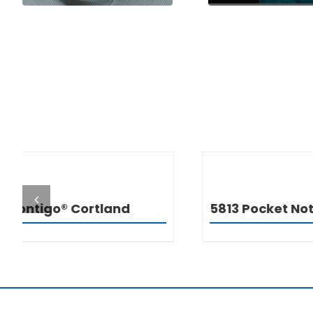
DETALJI
Shoppy
5813 Pocket Notebook A5
Handle