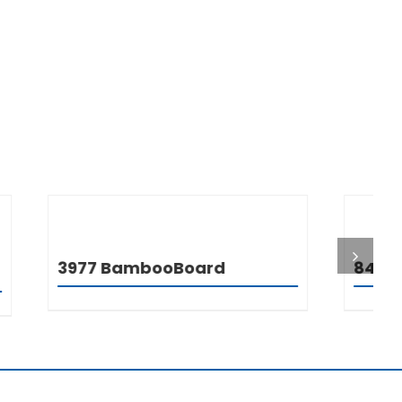
I
DETALJI
8444 Cabinet Trolley