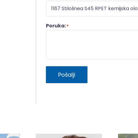
Poruka:
*
Pošalji