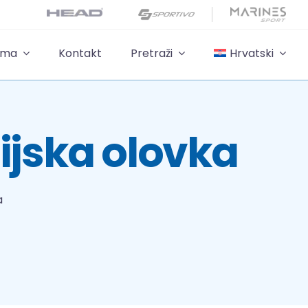
ama
Kontakt
Pretraži
Hrvatski
mijska olovka
a