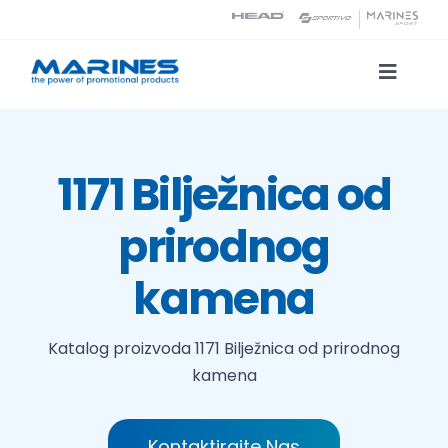
Skip
to
content
Toggle
Naviga
Katalog proizvoda
1171 Bilježnica od
Tehnologije tiska
prirodnog
O nama
kamena
Kontakt
Katalog proizvoda
1171 Bilježnica od prirodnog
kamena
Traži...
Kontaktirajte Nas