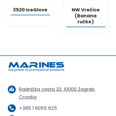
3520 IceGlove
NW Vrećice
(Banana
ručke)
Radnička cesta 32, 10000 Zagreb,
Croatia
+385 1 6055 625