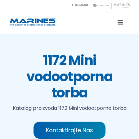
Skip
to
content
Toggle
Naviga
Katalog proizvoda
1172 Mini
Tehnologije tiska
vodootporna
O nama
torba
Kontakt
Katalog proizvoda
1172 Mini vodootporna torba
Traži...
Kontaktirajte Nas