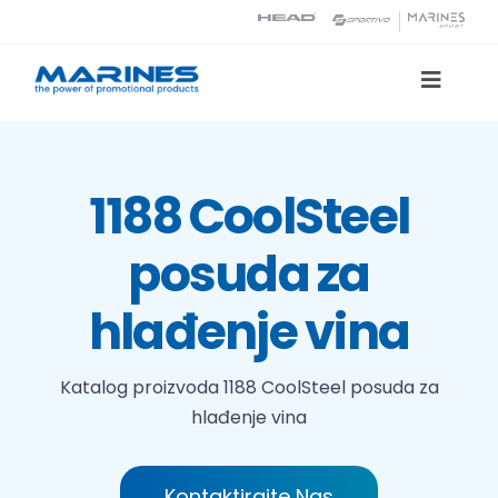
Skip
to
content
Toggle
Naviga
Katalog proizvoda
1188 CoolSteel
Tehnologije tiska
posuda za
O nama
hlađenje vina
Kontakt
Katalog proizvoda
1188 CoolSteel posuda za
hlađenje vina
Traži...
Kontaktirajte Nas