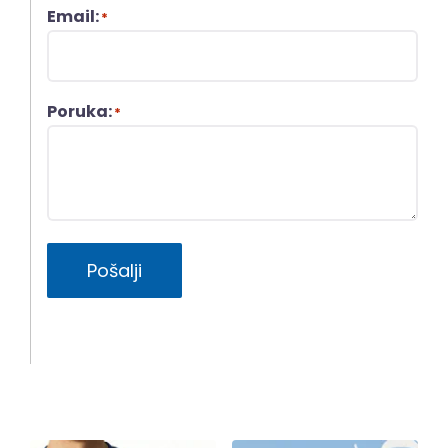
Email:
*
Poruka:
*
Pošalji