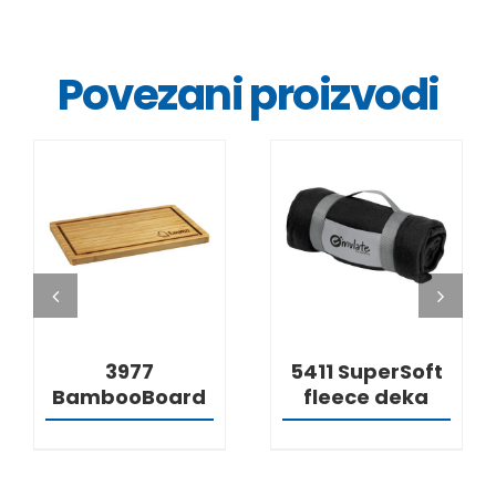
Povezani proizvodi
DETALJI
DETALJI
3977
5411 SuperSoft
BambooBoard
fleece deka