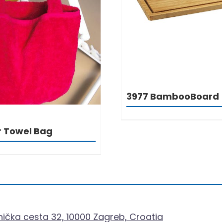
DETALJI
DETALJI
3977 BambooBoard
r Towel Bag
ička cesta 32, 10000 Zagreb, Croatia