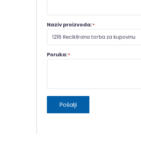
Naziv proizvoda:
*
Poruka:
*
Pošalji