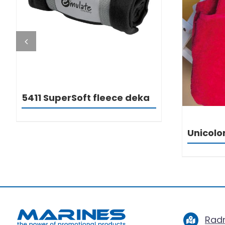
DETALJI
5411 SuperSoft fleece deka
Unicolo
Radn