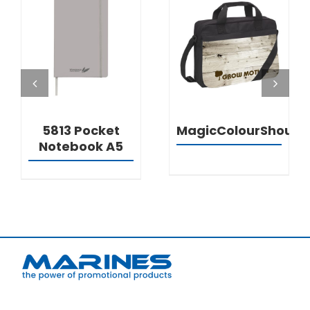
DETALJI
DETALJI
5813 Pocket
MagicColourShould
Notebook A5