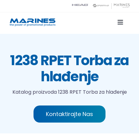
Skip
to
content
Toggle
Naviga
Katalog proizvoda
1238 RPET Torba za
Tehnologije tiska
hlađenje
O nama
Katalog proizvoda
1238 RPET Torba za hlađenje
Kontakt
Kontaktirajte Nas
Traži...