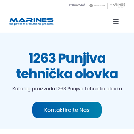
Skip
to
content
Toggle
Naviga
Katalog proizvoda
1263 Punjiva
Tehnologije tiska
tehnička olovka
O nama
Katalog proizvoda
1263 Punjiva tehnička olovka
Kontakt
Kontaktirajte Nas
Traži...