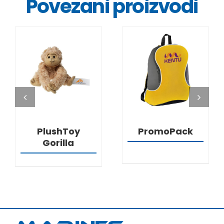
Povezani proizvodi
DETALJI
DETALJI
PlushToy
PromoPack
Gorilla