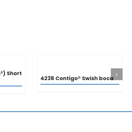
I
DETALJI
) Short
4238 Contigo® Swish boca