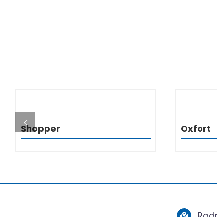
DETALJI
Shopper
Oxfort
Radn