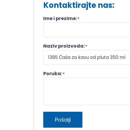
Kontaktirajte nas:
Ime i prezime:
*
Naziv proizvoda:
*
Poruka:
*
Pošalji