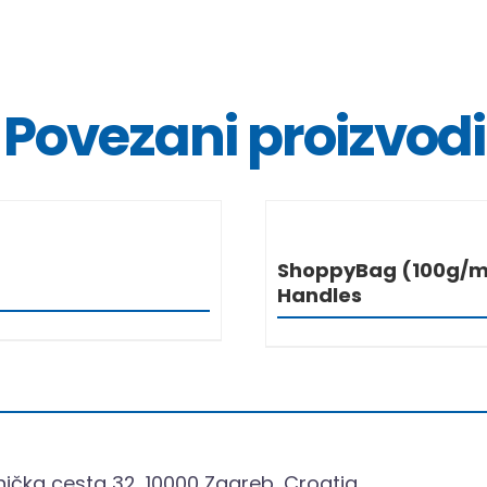
Povezani proizvodi
DETALJI
DETALJ
ShoppyBag (100g/m²
Handles
ička cesta 32, 10000 Zagreb, Croatia