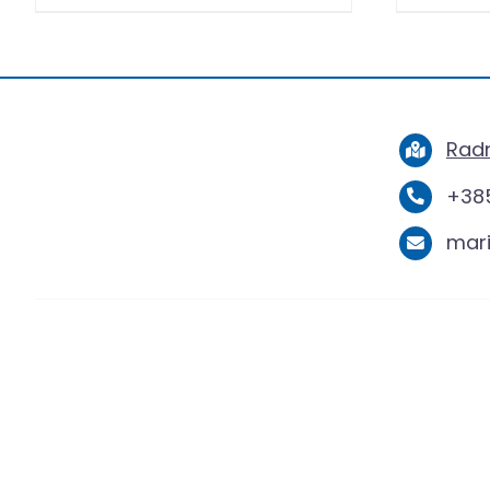
Radn
+385
mar