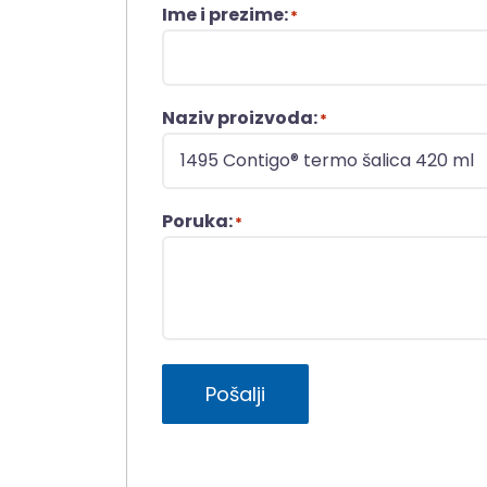
Ime i prezime:
*
Naziv proizvoda:
*
Poruka:
*
Pošalji