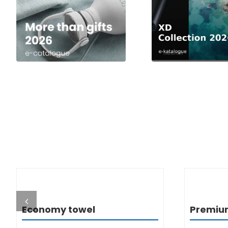
DETALJI
Economy towel
Premiu