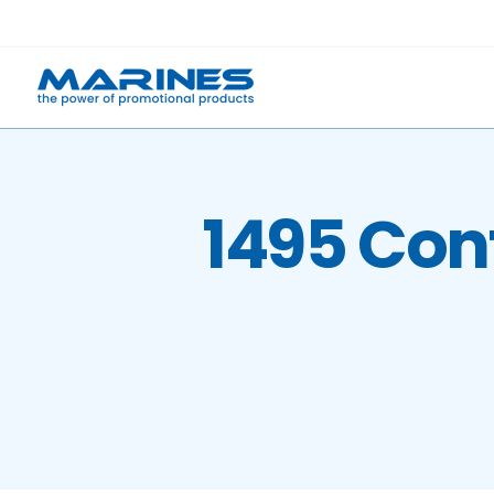
Skip
to
content
1495 Con