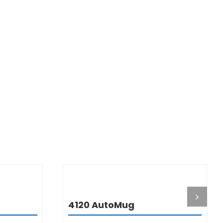
I
DETALJI
4120 AutoMug