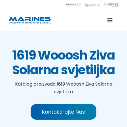
Skip
to
content
Toggle
Naviga
Katalog proizvoda
1619 Wooosh Ziva
Tehnologije tiska
Solarna svjetiljka
O nama
Katalog proizvoda
1619 Wooosh Ziva Solarna
svjetiljka
Kontakt
Traži...
Kontaktirajte Nas