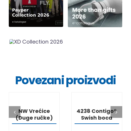
Povezani proizvodi
DETALJI
DETALJI
NW Vrećice
4238 Contigo®
(Duge ručke)
Swish boca