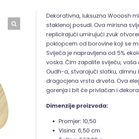
Dekorativna, luksuzna Wooosh miri
staklenoj posudi. Ova mirisna svije
replicirajući umirujući zvuk otvor
poklopcem od borovine koji se mož
Svijeća je napravljena od 5% eko
voska. Čim zapalite svijeću, vaša 
Oudh-a, stvarajući slatku, dimnu 
dragocjena vrsta drveta. Ova eleg
gorenja i bit će privlačan i dek
Dimenzije proizvoda:
Promjer: 10,50
Visina: 6,50 cm