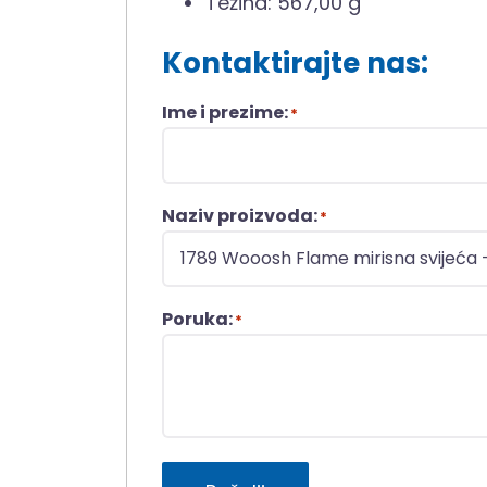
Težina: 567,00 g
Kontaktirajte nas:
Ime i prezime:
*
Naziv proizvoda:
*
Poruka:
*