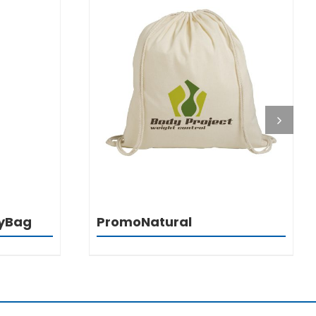
DETALJI
yBag
PromoNatural