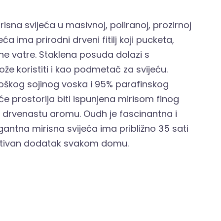
sna svijeća u masivnoj, poliranoj, prozirnoj
ća ima prirodni drveni fitilj koji pucketa,
ene vatre. Staklena posuda dolazi s
e koristiti i kao podmetač za svijeću.
loškog sojinog voska i 95% parafinskog
će prostorija biti ispunjena mirisom finog
i drvenastu aromu. Oudh je fascinantna i
antna mirisna svijeća ima približno 35 sati
orativan dodatak svakom domu.