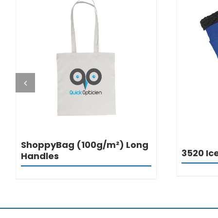
DETALJI
ShoppyBag (100g/m²) Long
3520 Ic
Handles