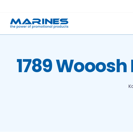
Skip
to
content
1789 Wooosh 
K