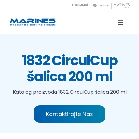
Skip
to
content
Toggle
Naviga
Katalog proizvoda
1832 CirculCup
Tehnologije tiska
šalica 200 ml
O nama
Katalog proizvoda
1832 CirculCup šalica 200 ml
Kontakt
Kontaktirajte Nas
Traži...