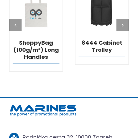
DETALJI
DETALJI
ShoppyBag
8444 Cabinet
(100g/m²) Long
Trolley
Handles
Radnička cesta 32, 10000 Zagreb,