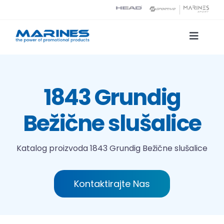
Skip
to
content
Toggle
Naviga
Katalog proizvoda
1843 Grundig
Tehnologije tiska
Bežične slušalice
O nama
Katalog proizvoda
1843 Grundig Bežične slušalice
Kontakt
Kontaktirajte Nas
Traži...