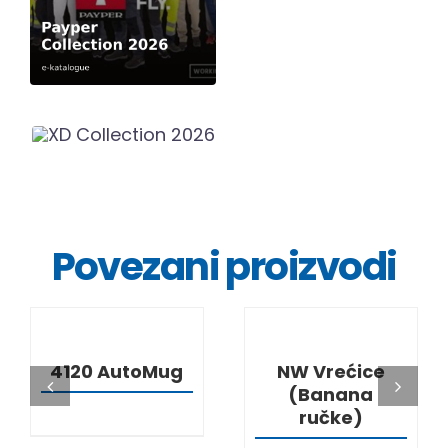
Povezani proizvodi
DETALJI
DETALJI
4120 AutoMug
NW Vrećice
(Banana
ručke)