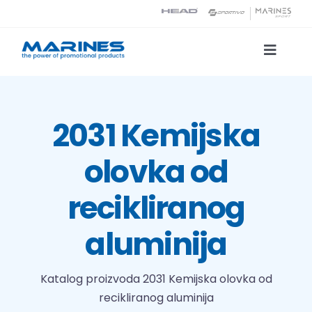
Skip
to
content
Toggle
Naviga
Katalog proizvoda
2031 Kemijska
Tehnologije tiska
olovka od
O nama
recikliranog
Kontakt
aluminija
Traži...
Katalog proizvoda
2031 Kemijska olovka od
recikliranog aluminija