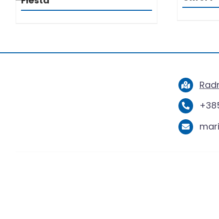
Fiesta
Radn
+385
mar