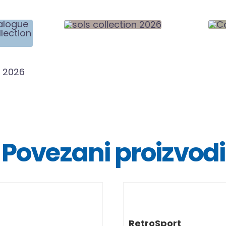
Povezani proizvodi
DETALJI
DETALJ
RetroSport