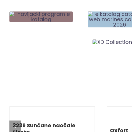
DETALJI
3239 Sunčane naočale
Oxfort