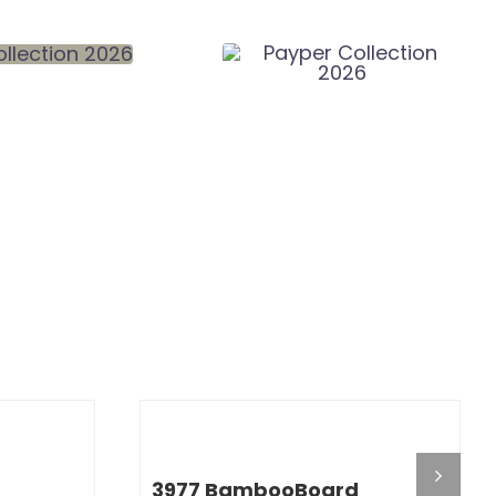
I
DETALJI
3977 BambooBoard