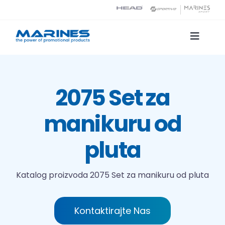
Skip
to
content
Toggle
Naviga
Katalog proizvoda
2075 Set za
Tehnologije tiska
manikuru od
O nama
pluta
Kontakt
Katalog proizvoda
2075 Set za manikuru od pluta
Traži...
Kontaktirajte Nas