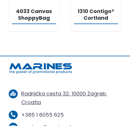
4033 Canvas
1310 Contigo®
ShoppyBag
Cortland
Radnička cesta 32, 10000 Zagreb,
Croatia
+385 1 6055 625
marines@marines.hr