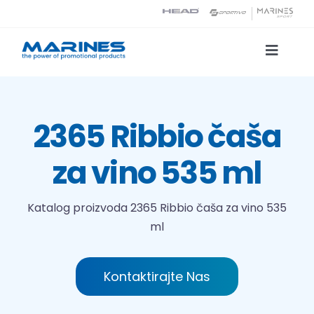
Skip
to
content
Toggle
Naviga
Katalog proizvoda
2365 Ribbio čaša
Tehnologije tiska
za vino 535 ml
O nama
Katalog proizvoda
2365 Ribbio čaša za vino 535
ml
Kontakt
Traži...
Kontaktirajte Nas