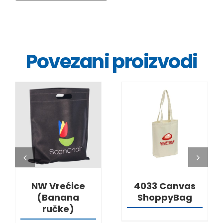
Povezani proizvodi
DETALJI
DETALJI
NW Vrećice
4033 Canvas
(Banana
ShoppyBag
ručke)