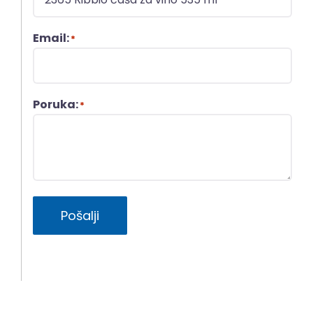
Email:
*
Poruka:
*
Pošalji