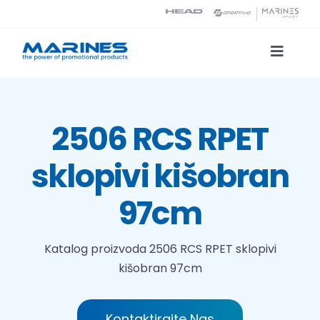
Skip
to
content
Toggle
Naviga
Katalog proizvoda
2506 RCS RPET
Tehnologije tiska
sklopivi kišobran
O nama
97cm
Kontakt
Katalog proizvoda
2506 RCS RPET sklopivi
kišobran 97cm
Traži...
Kontaktirajte Nas