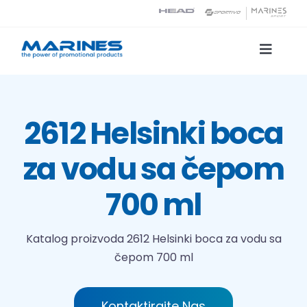
Skip
to
content
Toggle
Naviga
Katalog proizvoda
2612 Helsinki boca
Tehnologije tiska
za vodu sa čepom
O nama
700 ml
Kontakt
Katalog proizvoda
2612 Helsinki boca za vodu sa
čepom 700 ml
Traži...
Kontaktirajte Nas