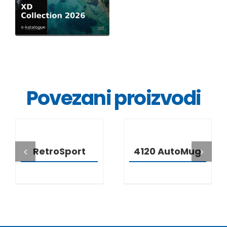
Povezani proizvodi
DETALJI
DETALJI
RetroSport
4120 AutoMug