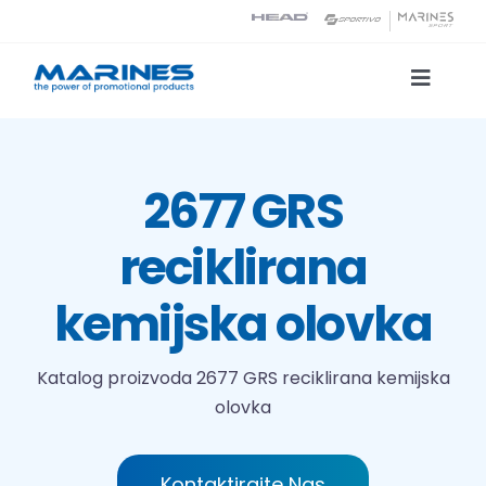
Skip
to
content
Toggle
Naviga
Katalog proizvoda
2677 GRS
Tehnologije tiska
reciklirana
O nama
kemijska olovka
Kontakt
Katalog proizvoda
2677 GRS reciklirana kemijska
olovka
Traži...
Kontaktirajte Nas