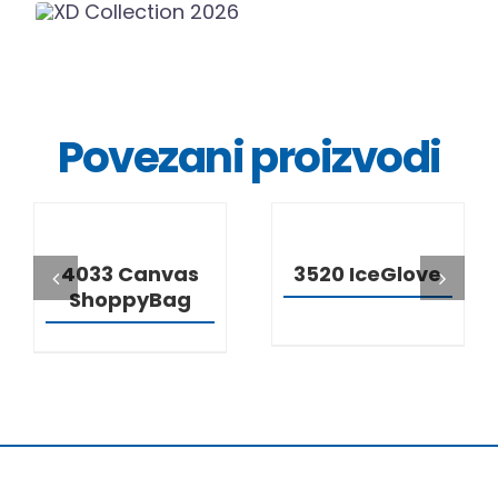
Povezani proizvodi
DETALJI
DETALJI
4033 Canvas
3520 IceGlove
ShoppyBag