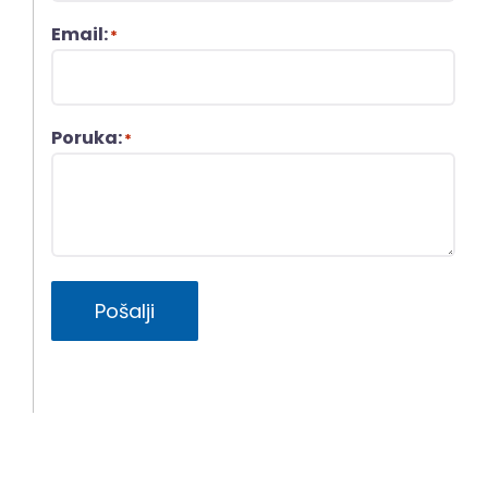
Email:
*
Poruka:
*
Pošalji