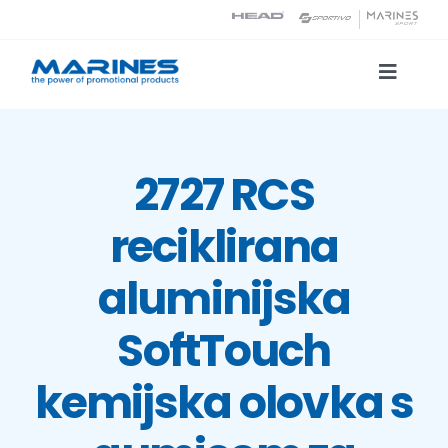
Skip
to
content
Toggle
Naviga
Katalog proizvoda
2727 RCS
Tehnologije tiska
reciklirana
O nama
aluminijska
Kontakt
SoftTouch
Traži...
kemijska olovka s