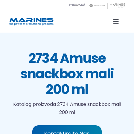
Skip
to
content
Toggle
Naviga
Katalog proizvoda
2734 Amuse
Tehnologije tiska
snackbox mali
O nama
200 ml
Kontakt
Katalog proizvoda
2734 Amuse snackbox mali
200 ml
Traži...
Kontaktirajte Nas