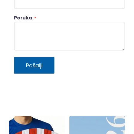
Poruka:
*
Pošalji