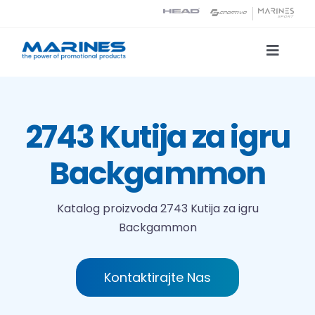
Skip
to
content
Toggle
Naviga
Katalog proizvoda
2743 Kutija za igru
Tehnologije tiska
Backgammon
O nama
Katalog proizvoda
2743 Kutija za igru
Backgammon
Kontakt
Traži...
Kontaktirajte Nas