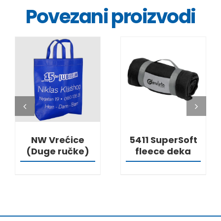
Povezani proizvodi
DETALJI
DETALJI
NW Vrećice
5411 SuperSoft
(Duge ručke)
fleece deka