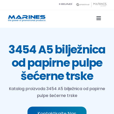
Skip
to
content
Toggle
Naviga
Katalog proizvoda
3454 A5 bilježnica
Tehnologije tiska
od papirne pulpe
O nama
šećerne trske
Kontakt
Katalog proizvoda
3454 A5 bilježnica od papirne
pulpe šećerne trske
Traži...
Kontaktirajte Nas