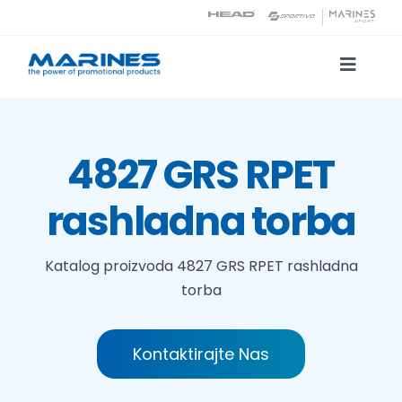
Skip
to
content
Toggle
Naviga
Katalog proizvoda
4827 GRS RPET
Tehnologije tiska
rashladna torba
O nama
Katalog proizvoda
4827 GRS RPET rashladna
torba
Kontakt
Traži...
Kontaktirajte Nas