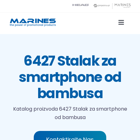
Skip
to
content
Toggle
Naviga
Katalog proizvoda
6427 Stalak za
Tehnologije tiska
smartphone od
O nama
bambusa
Kontakt
Katalog proizvoda
6427 Stalak za smartphone
od bambusa
Traži...
Kontaktirajte Nas