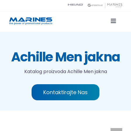
Skip
to
content
Toggle
Naviga
Katalog proizvoda
Achille Men jakna
Tehnologije tiska
Katalog proizvoda
Achille Men jakna
O nama
Kontaktirajte Nas
Kontakt
Traži...