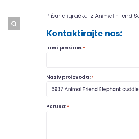
Plišana igračka iz Animal Friend Se
Kontaktirajte nas:
Ime i prezime:
*
Naziv proizvoda:
*
Poruka:
*