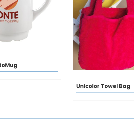
DETALJI
DETALJI
utoMug
Unicolor Towel Bag