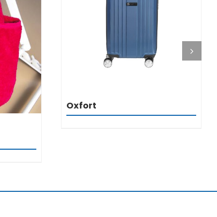
DETALJI
Oxfort