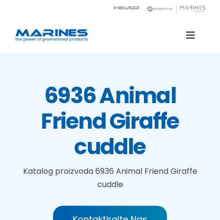
Skip
to
content
Toggle
Naviga
Katalog proizvoda
6936 Animal
Tehnologije tiska
Friend Giraffe
O nama
cuddle
Kontakt
Katalog proizvoda
6936 Animal Friend Giraffe
cuddle
Traži...
Kontaktirajte Nas