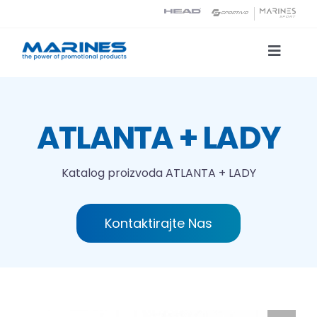
Skip
to
content
Toggle
Naviga
Katalog proizvoda
ATLANTA + LADY
Tehnologije tiska
Katalog proizvoda
ATLANTA + LADY
O nama
Kontaktirajte Nas
Kontakt
Traži...