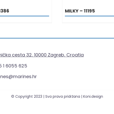
1386
MILKY – 11195
ička cesta 32, 10000 Zagreb, Croatia
 1 6055 625
ines@marines.hr
© Copyright 2023 | Sva prava pridržana | Koni.design