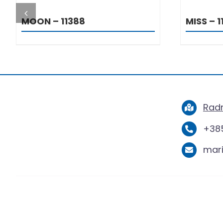
MOON – 11388
MISS – 1
Radn
+385
mar