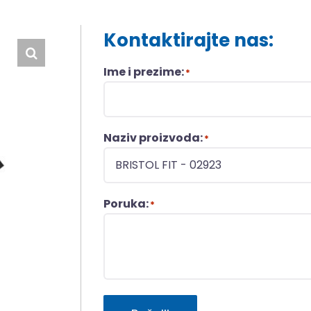
Kontaktirajte nas:
Ime i prezime:
*
Naziv proizvoda:
*
Poruka:
*