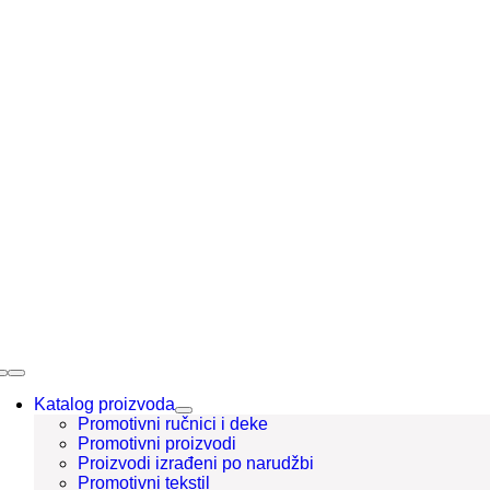
Skip
to
content
Toggle
Navigation
Katalog proizvoda
Promotivni ručnici i deke
Promotivni proizvodi
Proizvodi izrađeni po narudžbi
Promotivni tekstil