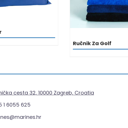
r
Ručnik Za Golf
ička cesta 32, 10000 Zagreb, Croatia
 1 6055 625
ines@marines.hr