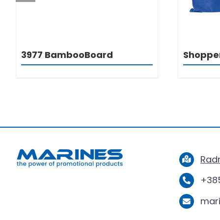
3977 BambooBoard
Shoppe
Radn
+385
mar