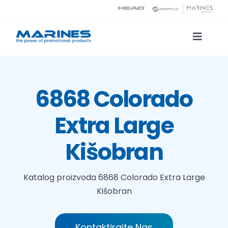
Skip
to
content
Toggle
Naviga
Katalog proizvoda
6868 Colorado
Tehnologije tiska
Extra Large
O nama
Kišobran
Kontakt
Katalog proizvoda
6868 Colorado Extra Large
Kišobran
Traži...
Kontaktirajte Nas