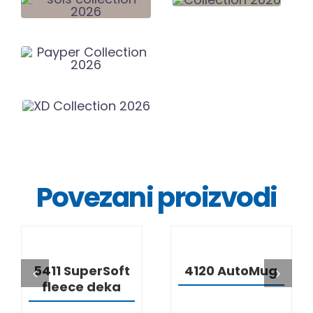
Povezani proizvodi
DETALJI
DETALJI
5411 SuperSoft
4120 AutoMug
fleece deka