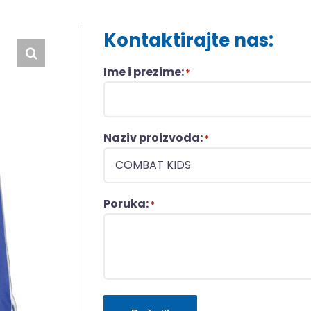
Kontaktirajte nas:
Ime i prezime:
*
Naziv proizvoda:
*
Poruka:
*