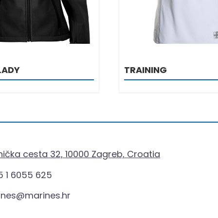
LADY
TRAINING
ička cesta 32, 10000 Zagreb, Croatia
 1 6055 625
ines@marines.hr