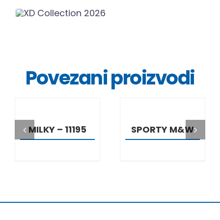
Povezani proizvodi
DETALJI
DETALJI
MILKY – 11195
SPORTY M&W