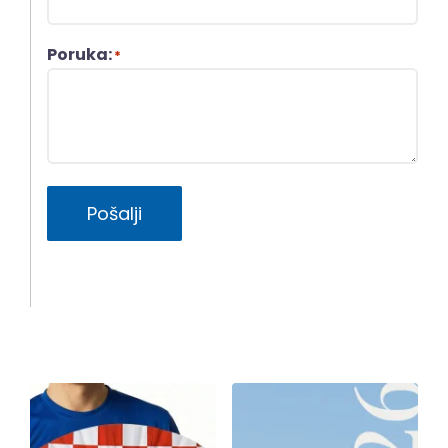
Poruka:
*
Pošalji