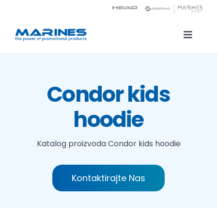
Skip
to
content
Toggle
Naviga
Katalog proizvoda
Condor kids
Tehnologije tiska
hoodie
O nama
Katalog proizvoda
Condor kids hoodie
Kontakt
Kontaktirajte Nas
Traži...