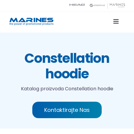
Skip
to
content
Toggle
Naviga
Katalog proizvoda
Constellation
Tehnologije tiska
hoodie
O nama
Katalog proizvoda
Constellation hoodie
Kontakt
Kontaktirajte Nas
Traži...