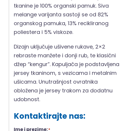
tkanine je 100% organski pamuk. Siva
melange varijanta sastoji se od 82%
organskog pamuka, 13% recikliranog
poliestera i 5% viskoze.
Dizajn uključuje ušivene rukave, 2×2
rebraste manžete i donji rub, te klasični
džep “kengur”. Kapuljača je podstavljena
jersey tkaninom, s vezicama i metalnim
ušicama. Unutrašnjost ovratnika
obložena je jersey trakom za dodatnu
udobnost.
Kontaktirajte nas:
Ime i prezime:
*